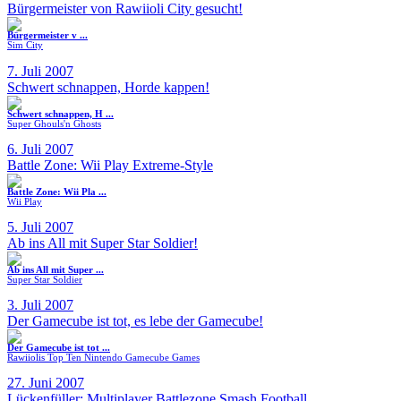
Bürgermeister von Rawiioli City gesucht!
Bürgermeister v ...
Sim City
7. Juli 2007
Schwert schnappen, Horde kappen!
Schwert schnappen, H ...
Super Ghouls'n Ghosts
6. Juli 2007
Battle Zone: Wii Play Extreme-Style
Battle Zone: Wii Pla ...
Wii Play
5. Juli 2007
Ab ins All mit Super Star Soldier!
Ab ins All mit Super ...
Super Star Soldier
3. Juli 2007
Der Gamecube ist tot, es lebe der Gamecube!
Der Gamecube ist tot ...
Rawiiolis Top Ten Nintendo Gamecube Games
27. Juni 2007
Lückenfüller: Multiplayer Battlezone Smash Football