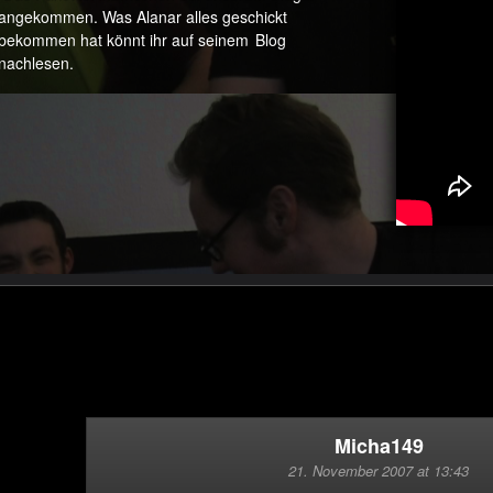
angekommen. Was Alanar alles geschickt
bekommen hat könnt ihr auf seinem
Blog
nachlesen.
Micha149
21. November 2007 at 13:43