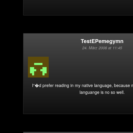
TestEPemegymn
24. März 2008 at 11:45
I“�d prefer reading in my native language, because 
languange is no so well.