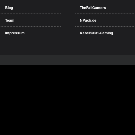
Blog
TheFailGamers
Team
NPack.de
Impressum
KabelSalat-Gaming