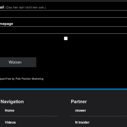
ail
(Das hier darf nicht leer sein.)
mepage
SpamFree
by Pole Position Marketing
Navigation
Partner
Home
ntower
Videos
N Insider