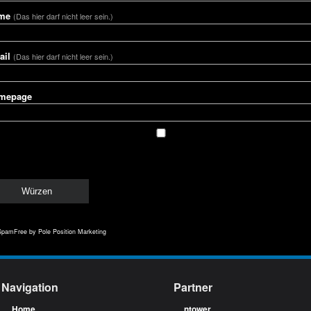
me
(Das hier darf nicht leer sein.)
ail
(Das hier darf nicht leer sein.)
mepage
SpamFree
by Pole Position Marketing
Navigation
Partner
Home
ntower