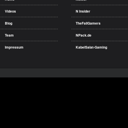
Videos
N Insider
Blog
TheFailGamers
Team
NPack.de
Impressum
KabelSalat-Gaming