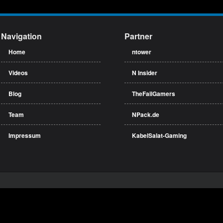
Navigation
Partner
Home
ntower
Videos
N Insider
Blog
TheFailGamers
Team
NPack.de
Impressum
KabelSalat-Gaming