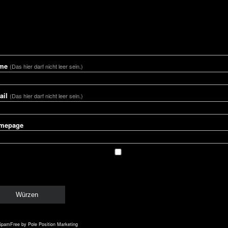
me
(Das hier darf nicht leer sein.)
ail
(Das hier darf nicht leer sein.)
mepage
SpamFree
by Pole Position Marketing