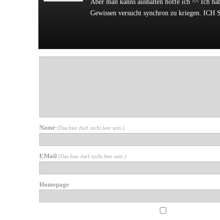
Aber man kanns aushalten hoffe ich ^^ Ich ha
Gewissen versucht synchron zu kriegen. I
Würzen
Name
(Das hier darf nicht leer sein.)
EMail
(Das hier darf nicht leer sein.)
Homepage