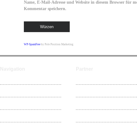
Name, E-Mail-Adresse und Website in diesem Browser für m
Kommentar speichern.
WP-SpamFree
by Pole Position Marketing
Navigation
Partner
Home
ntower
Videos
N Insider
Blog
TheFailGamers
Team
NPack.de
Impressum
KabelSalat-Gaming