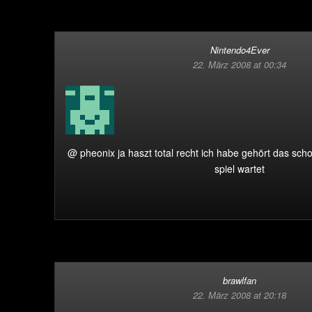
Nintendo4Ever
22. März 2008 at 00:34
@ pheonix ja haszt total recht ich habe gehört das sc
spiel wartet
brawlfan
22. März 2008 at 20:18