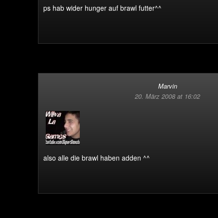
ps hab wider hunger auf brawl futter^^
Marvin
20. März 2008 at 16:02
also alle die brawl haben adden ^^