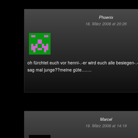
Phoenix
18. März 2008 at 20:26
oh fürchtet euch vor henni-.-
er wird euch alle besiegen-.
sag mal junge??meine güte…….
Marcel
19. März 2008 at 14:19