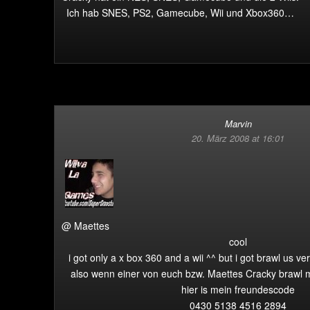
Ich hab SNES, PS2, Gamecube, Wii und Xbox360…
Marvin
20. März 2008 at 16:01
@ Maettes
cool
i got only a x box 360 and a wii ^^ but i got brawl us v
also wenn einer von euch bzw. Maettes Cracky brawl m
hier is mein freundescode
0430 5138 4516 2894