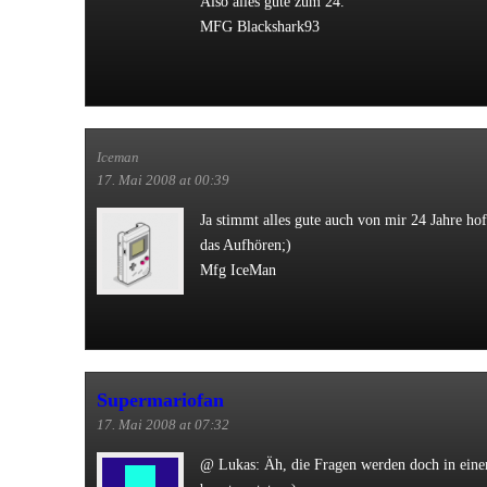
Also alles gute zum 24.
MFG Blackshark93
Iceman
17. Mai 2008 at 00:39
Ja stimmt alles gute auch von mir 24 Jahre hof
das Aufhören;)
Mfg IceMan
Supermariofan
17. Mai 2008 at 07:32
@ Lukas: Äh, die Fragen werden doch in ein