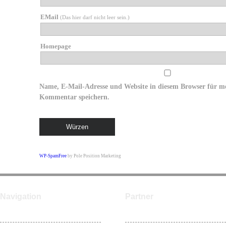
EMail
(Das hier darf nicht leer sein.)
Homepage
Name, E-Mail-Adresse und Website in diesem Browser für m
Kommentar speichern.
WP-SpamFree
by Pole Position Marketing
Navigation
Partner
Home
ntower