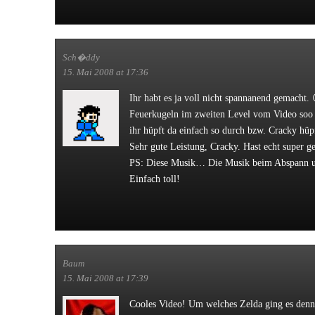
Sch�ddy
15. Mai 2008 at 17:36
Ihr habt es ja voll nicht spannanend gemacht. 
Feuerkugeln im zweiten Level vom Video soo 
ihr hüpft da einfach so durch bzw. Cracky hüpf
Sehr gute Leistung, Cracky. Hast echt super ge
PS: Diese Musik… Die Musik beim Abspann u
Einfach toll!
Baum
15. Mai 2008 at 17:39
Cooles Video! Um welches Zelda ging es denn