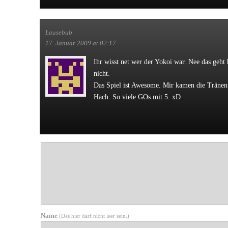
Lausebub
17. Januar 2009 at 02:17
Ihr wisst net wer der Yokoi war. Nee das geht 
nicht.
Das Spiel ist Awesome. Mir kamen die Tränen 
Hach. So viele GOs mit 5. xD
Würzen
Name
(Das hier darf nicht leer sein.)