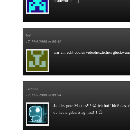
beantwortet…;)
bo²
17. Mai 2008 at 08:42
war ein echt cooles video
herzlichen glückwunc
Tschani
17. Mai 2008 at 09:54
Ja alles gute Maettes!!! 😀 ich hoff bloß dass 
du heute geburtstag hast!!! 😉