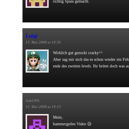
richtig Spass gemacht.
Luigi
15. Mai 2008 at 18:50
Wirklich gut gezockt cracky^^
Aber sag mir nich das es schon wieder ein Fe
ende des zweiten levels. Ihr brütet doch was a
link1991
15. Mai 2008 at 19:13
Moin,
hammergeiles Video 😉