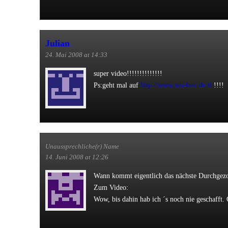
Julian
24. Mai 2008 at 14:33
super video!!!!!!!!!!!!!!
Ps:geht mal auf
http://www.wii-box.de.tl
!!!!
Unaussprechliche(r) Name
14. Juni 2008 at 12:26
Wann kommt eigentlich das nächste Durchgez
Zum Video:
Wow, bis dahin hab ich ´s noch nie geschafft.