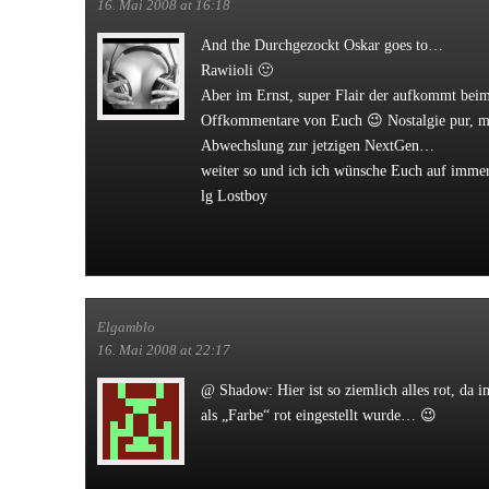
16. Mai 2008 at 16:18
And the Durchgezockt Oskar goes to…
Rawiioli 🙂
Aber im Ernst, super Flair der aufkommt beim
Offkommentare von Euch 😉 Nostalgie pur, m
Abwechslung zur jetzigen NextGen…
weiter so und ich ich wünsche Euch auf immer
lg Lostboy
Elgamblo
16. Mai 2008 at 22:17
@ Shadow: Hier ist so ziemlich alles rot, da
als „Farbe“ rot eingestellt wurde… 😉