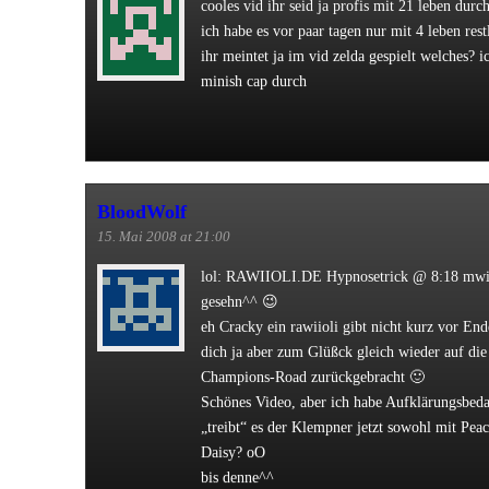
cooles vid ihr seid ja profis mit 21 leben durc
ich habe es vor paar tagen nur mit 4 leben res
ihr meintet ja im vid zelda gespielt welches? i
minish cap durch
BloodWolf
15. Mai 2008 at 21:00
lol: RAWIIOLI.DE Hypnosetrick @ 8:18 mwi
gesehn^^ 😉
eh Cracky ein rawiioli gibt nicht kurz vor En
dich ja aber zum Glüßck gleich wieder auf die
Champions-Road zurückgebracht 🙂
Schönes Video, aber ich habe Aufklärungsbeda
„treibt“ es der Klempner jetzt sowohl mit Peac
Daisy? oO
bis denne^^