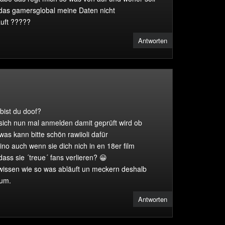
 das gamersglobal meine Daten nicht
auft ?????
Antworten
.bist du doof?
ich nun mal anmelden damit geprüft wird ob
was kann bitte schön rawiioli dafür
ino auch wenn sie dich nich in en 18er film
dass sie ´treue´ fans verlieren? 😀
 wissen wie so was abläuft un meckern deshalb
rum.
Antworten