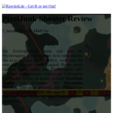
PixelJunk Shooter Review
7. Januar 2010 von M4dC0w
Die Zockergemeinde kann und will die
Physikengines in Videospielen nicht mehr missen.
Das ist ja auch nur zu verständlich, wenn man das
erste mal Figuren mittels Ragdoll Physik durch
Luft hat fliegen sehen. Das Physikengines aber
nicht nur herangezogen werden um Videospiele
realistischer wirken zu lassen, beweist
PixelJunk
Shooter
von
Q-Games
. Der
Playstation
Network
Titel zeigt gekonnt, wie schön Feuer
und Eis zusammenspielen, also lasst euch von
H-
Fox
auf eine Reise in den Pixeluntergrund
mitnehmen.