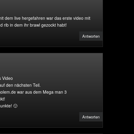
it dem live hergefahren war das erste video mit
 rib in dem ihr brawl gezockt habt!
Antworten
s Video
uf den nächsten Teil.
golem.de war aus dem Mega man 3
kt!
unkte! 🙂
Antworten