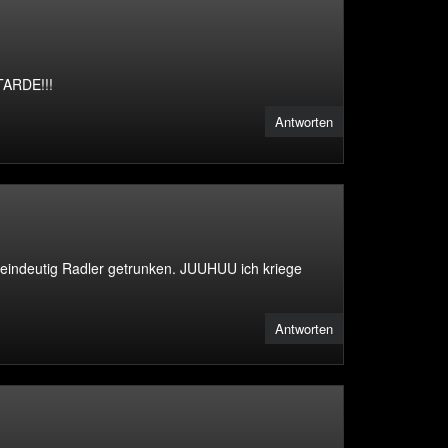
TARDE!!!
Antworten
 eindeutig Radler getrunken. JUUHUU ich kriege
Antworten