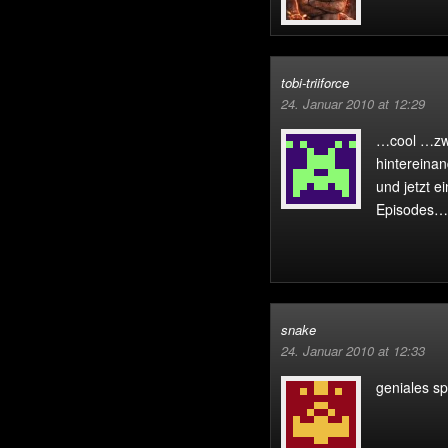
tobi-triiforce
24. Januar 2010 at 12:29
…cool …zwe
hintereina
und jetzt e
Episodes…w
snake
24. Januar 2010 at 12:33
geniales spi