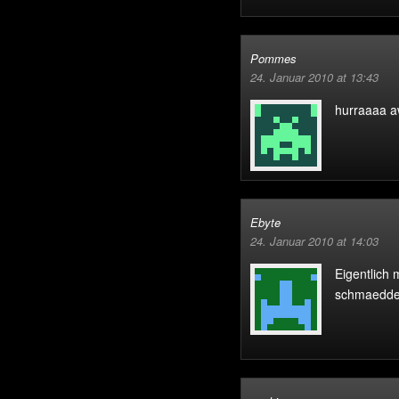
Pommes
24. Januar 2010 at 13:43
hurraaaa 
Ebyte
24. Januar 2010 at 14:03
Eigentlich 
schmaeddes