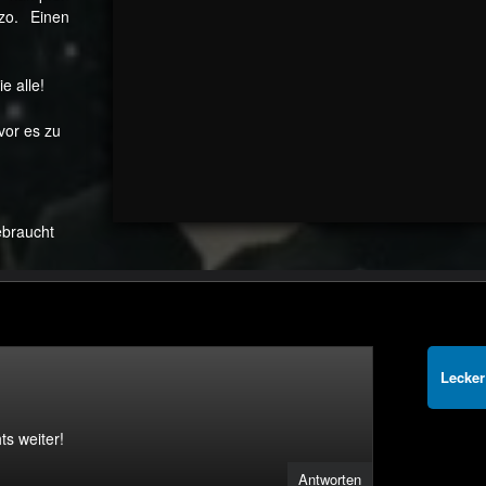
zo. Einen
ie alle!
evor es zu
ebraucht
Lecker
ts weiter!
Antworten