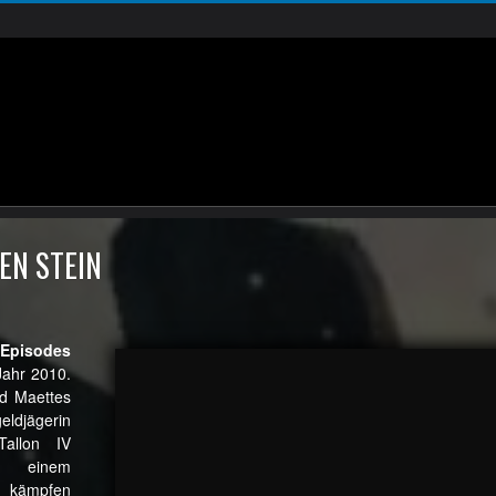
EN STEIN
Episodes
Jahr 2010.
nd Maettes
ldjägerin
allon IV
 einem
d kämpfen