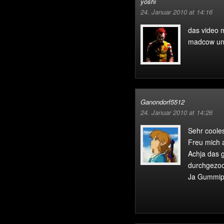
yoshi
24. Januar 2010 at 14:16
das video m
madcow und
Ganondorf5512
24. Januar 2010 at 14:26
Sehr coole
Freu mich a
Achja das 
durchgezoc
Ja Gummip