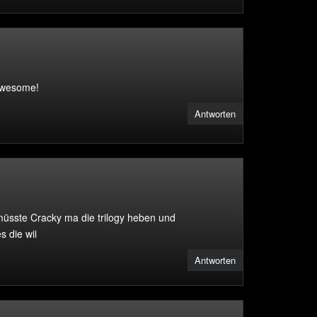
awesome!
Antworten
müsste Cracky ma die trilogy heben und
 die wii
Antworten