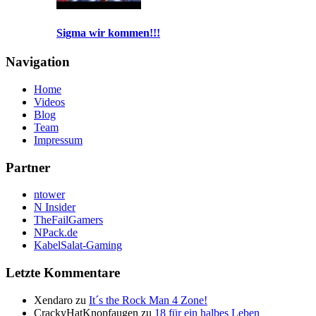
Sigma wir kommen!!!
Navigation
Home
Videos
Blog
Team
Impressum
Partner
ntower
N Insider
TheFailGamers
NPack.de
KabelSalat-Gaming
Letzte Kommentare
Xendaro
zu
It´s the Rock Man 4 Zone!
CrackyHatKnopfaugen
zu
18 für ein halbes Leben