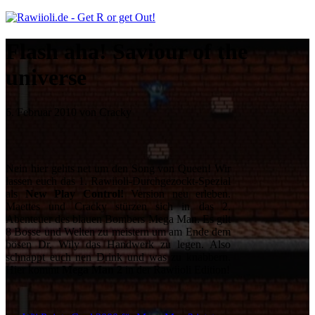
Flash aha! Saviour of the
universe
6. Februar 2010 von Cracky
Nein hier gehts net um den Song von Queen! Wir
lassen euch das 1. Rawiioli-Durchgezockt-Spezial
als
New Play Control!
Version neu erleben.
Maettes und Cracky stürzen sich in das 2.
Abenteuer des blauen Bombers Mega Man. Es gilt
8 Bosse und Welten zu meistern um am Ende dem
bösen Dr. Wily das Handwerk zu legen. Also
schnappt euch nen Drink und was zu knabbern.
Hier kommt
Mega Man 2
in der Rawiioli Edition!