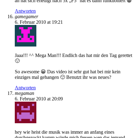
ah hat sich erledigt nach 5x „F5“ hat es dann funktioniert 😀
Antworten
gamegamer
6. Februar 2010 at 19:21
Jaaa!!! ^^ Mega Man!!! Endlich das hat mir den Tag gerettet
🙂
So awesome 😀 Das video ist sehr gut hat bei mir kein
einziges mal gehangen 🙂 Benutzt ihr was neues?
Antworten
megaman
6. Februar 2010 at 20:09
hey wie heist die musik was immer an anfang eines
durchgezockt komm würde mich freuen wen das jemand