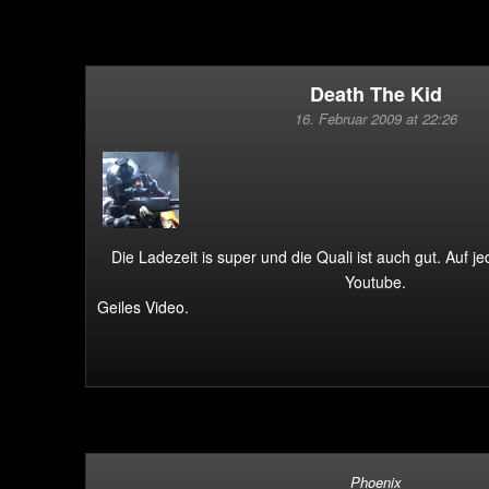
Death The Kid
16. Februar 2009 at 22:26
Die Ladezeit is super und die Quali ist auch gut. Auf je
Youtube.
Geiles Video.
Phoenix