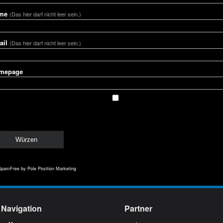
me
(Das hier darf nicht leer sein.)
ail
(Das hier darf nicht leer sein.)
mepage
SpamFree
by Pole Position Marketing
Navigation
Partner