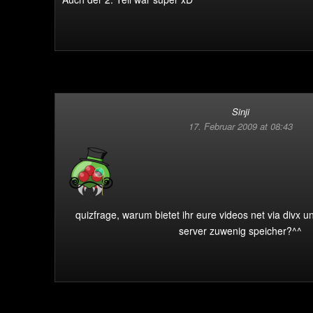
Sinji
17. Februar 2009 at 08:43
quizfrage, warum bietet ihr eure videos net via divx 
server zuwenig speicher?^^