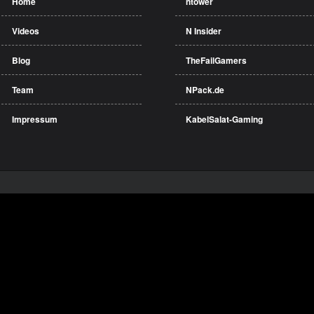
Home
ntower
Videos
N Insider
Blog
TheFailGamers
Team
NPack.de
Impressum
KabelSalat-Gaming