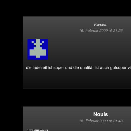
Karpfen
16. Februar 2009 at 21:26
die ladezeit ist super und die qualität ist auch gut
super v
Nouls
16. Februar 2009 at 21:48