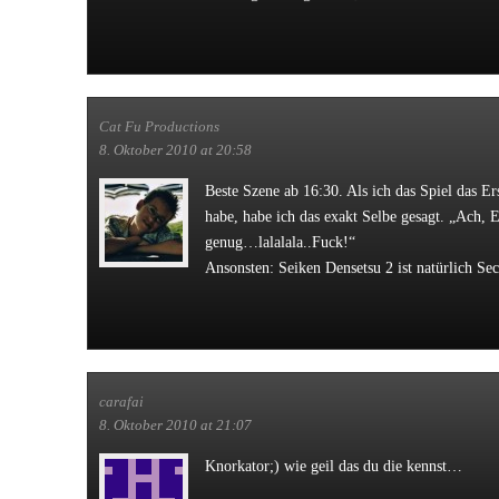
Cat Fu Productions
8. Oktober 2010 at 20:58
Beste Szene ab 16:30. Als ich das Spiel das Er
habe, habe ich das exakt Selbe gesagt. „Ach, 
genug…lalalala..Fuck!“
Ansonsten: Seiken Densetsu 2 ist natürlich Se
carafai
8. Oktober 2010 at 21:07
Knorkator;) wie geil das du die kennst…