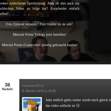
bisher schlechteste Spielleistung. Aber ob dies auch ein
schlechtes Video zu folge hat? Entscheidet einfach
selbst!
Eine Episode verpasst?
Hier findest du sie alle!
Metroid Prime Trilogy jetzt bestellen!
Metroid Prime (Gamecube) günstig gebraucht kaufen!
36
Ganondorf5512
Nudeln
8. Oktober 2010 at 18:46
Juhu endlich gehts weiter werde mich gleich 
das video schlecht ist 🙂