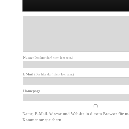
Würzen
Name
(Das hier darf nicht leer sein.)
EMail
(Das hier darf nicht leer sein.)
Homepage
Name, E-Mail-Adresse und Website in diesem Browser für m
Kommentar speichern.