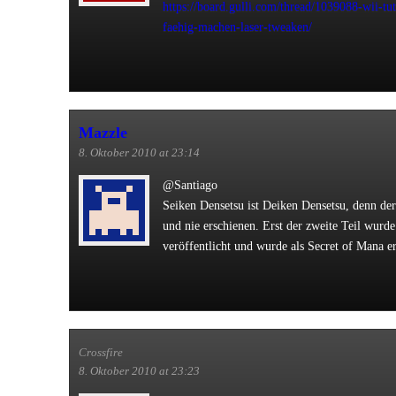
https://board.gulli.com/thread/1039088-wii-tu
faehig-machen-laser-tweaken/
Mazzle
8. Oktober 2010 at 23:14
@Santiago
Seiken Densetsu ist Deiken Densetsu, denn der e
und nie erschienen. Erst der zweite Teil wurd
veröffentlicht und wurde als Secret of Mana e
Crossfire
8. Oktober 2010 at 23:23