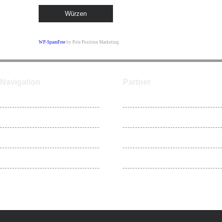
WP-SpamFree
by Pole Position Marketing
Navigation
Partner
Home
ntower
Videos
N Insider
Blog
TheFailGamers
Team
NPack.de
Impressum
KabelSalat-Gaming