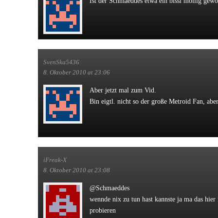
Ist der Schmaeddes etwa ein bissl mollig gew
SvenSka5436
8. Oktober 2010 at 23:06
Aber jetzt mal zum Vid.
Bin eigtl. nicht so der große Metroid Fan, abe
iFreak-X
8. Oktober 2010 at 23:08
@Schmaeddes
wennde nix zu tun hast kannste ja ma das hier 
probieren