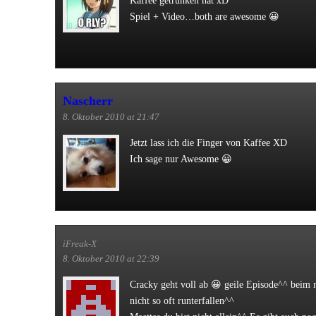
Kaffee getrunken hat xD
Spiel + Video…both are awesome 😀
Nascherr
8. Oktober 2010 at 21:47
Jetzt lass ich die Finger von Kaffee XD
Ich sage nur Awesome 😀
iFreak-X
8. Oktober 2010 at 22:39
Cracky geht voll ab 😀 geile Episode^^ beim n
nicht so oft runterfallen^^