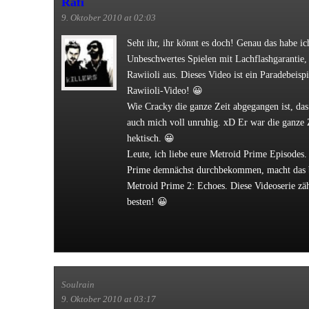
Rafi
9. Oktober 2010 at 02:03
Seht ihr, ihr könnt es doch! Genau das habe i
Unbeschwertes Spielen mit Lachflashgarantie,
Rawiioli aus. Dieses Video ist ein Paradebeispie
Rawiioli-Video! 😀
Wie Cracky die ganze Zeit abgegangen ist, da
auch mich voll unruhig. xD Er war die ganze 
hektisch. 😀
Leute, ich liebe eure Metroid Prime Episodes. 
Prime demnächst durchbekommen, macht das b
Metroid Prime 2: Echoes. Diese Videoserie zäh
besten! 😀
Soulrain
9. Oktober 2010 at 03:17