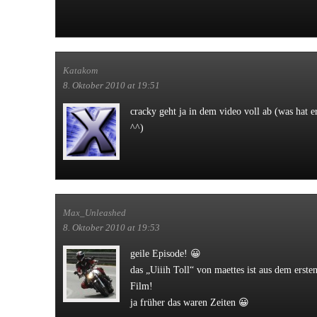
Katakom
8. Oktober 2010 at 19:51
cracky geht ja in dem video voll ab (was hat
^^)
Max_Unleashed
8. Oktober 2010 at 19:53
geile Episode! 😀
das „Uiiih Toll“ von maettes ist aus dem erst
Film!
ja früher das waren Zeiten 😀