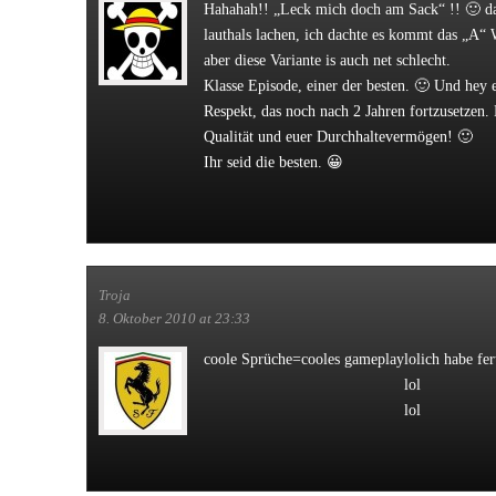
Hahahah!! „Leck mich doch am Sack“ !! 🙂 da
lauthals lachen, ich dachte es kommt das „A“ 
aber diese Variante is auch net schlecht.
Klasse Episode, einer der besten. 🙂 Und hey 
Respekt, das noch nach 2 Jahren fortzusetzen. 
Qualität und euer Durchhaltevermögen! 🙂
Ihr seid die besten. 😀
Troja
8. Oktober 2010 at 23:33
coole Sprüche=cooles gameplay
lol
ich habe fer
lol
lol