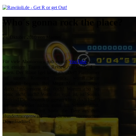
Who´s gonna rock the place?
29. Oktober 2010 von Maettes
Für viele Abonnenten gab es auf
YouTube
schon
seit einigen Tagen ein Review zu
Sonic 4
zu
sehen. Der Blaue Igel kehrt als „Der“ Plattformer
auf unsere Konsolen zurück, womit seine
Laufbahn begann. Bei Mega Man und Super
Mario funktionierte das doch! Warum also bei
Sonic nicht auch? Wem das egal ist, ist Sonics
Erzfeind Dr. Robotnik (Eggman klingt doch blöd!)
der mal wieder nichts gutes im Schilde führt.
Rettet zusammen mit Sonic die Tiere aus dem
Hundertmorgenwald in diesem überteuerten
Downloadtitel.