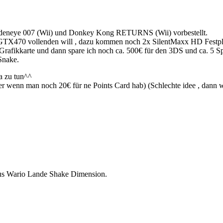
Goldeneye 007 (Wii) und Donkey Kong RETURNS (Wii) vorbestellt.
TX470 vollenden will , dazu kommen noch 2x SilentMaxx HD Festplatten(
afikkarte und dann spare ich noch ca. 500€ für den 3DS und ca. 5 Spie
Snake.
a zu tun^^
r wenn man noch 20€ für ne Points Card hab) (Schlechte idee , dann 
us Wario Lande Shake Dimension.