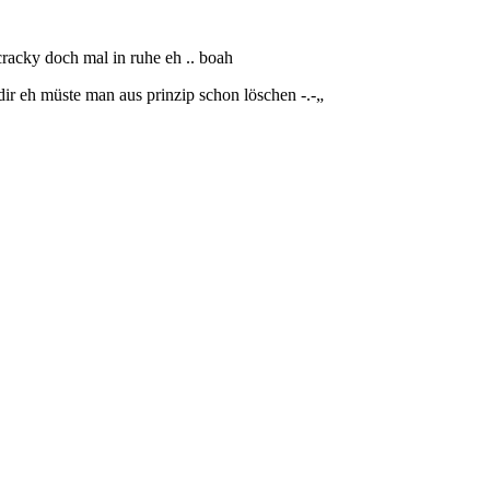
cracky doch mal in ruhe eh .. boah
dir eh müste man aus prinzip schon löschen -.-„