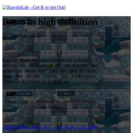
Retro in high definition
20. Juli 2009 von rib
Rib
und
Madcow
haben getestet und was kann da
anderes bei rumkommen als ein schöner neu
aufgelegter
Retro
-Titel? Und zwar geht es um die
xbox live arcade
Version von
Loderunner
.
Schaut es am besten im Vollbild an!
Vielen Dank an
Microsoft
für die Bereitstellung
der Points
Jetzt bestellen: Xbox 360 – Live Points Card 2100