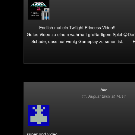
Endlich mal ein Twilight Princess Video!!
Gutes Video zu einem wahrhaft großartigem Spiel 😀
Der
Schade, dass nur wenig Gameplay zu sehen ist.
E
Hiro
11. August 2009 at 14:14
super gpd video