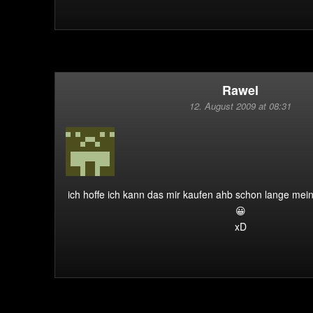
Rawel
12. August 2009 at 08:31
ich hoffe ich kann das mir kaufen ahb schon lange me
😀
xD