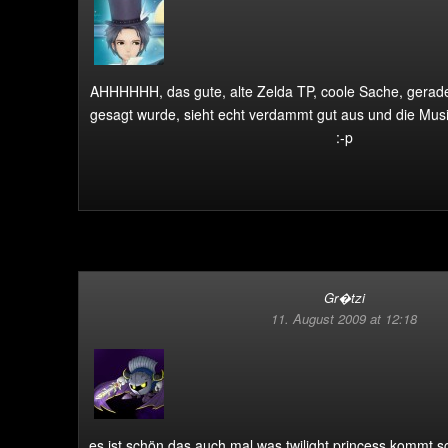
AHHHHHH, das gute, alte Zelda TP, coole Sache, gerad
gesagt wurde, sieht echt verdammt gut aus und die Musi
:-p
Gr�tzi
11. August 2009 at 12:18
es ist schön das auch mal was twilight princess kommt s