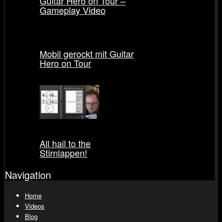
Guitar Hero on Tour –
Gameplay Video
Mobil gerockt mit Guitar
Hero on Tour
All hail to the
Stirnlappen!
Navigation
Home
Videos
Blog