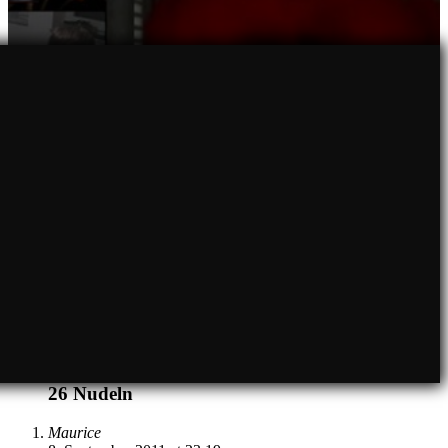
26
Nudeln
Maurice