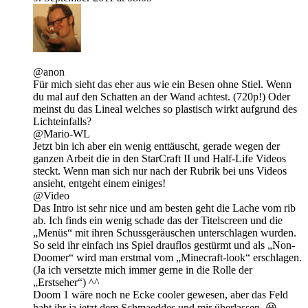
@anon
Für mich sieht das eher aus wie ein Besen ohne Stiel. Wenn
du mal auf den Schatten an der Wand achtest. (720p!) Oder
meinst du das Lineal welches so plastisch wirkt aufgrund des
Lichteinfalls?
@Mario-WL
Jetzt bin ich aber ein wenig enttäuscht, gerade wegen der
ganzen Arbeit die in den StarCraft II und Half-Life Videos
steckt. Wenn man sich nur nach der Rubrik bei uns Videos
ansieht, entgeht einem einiges!
@Video
Das Intro ist sehr nice und am besten geht die Lache vom rib
ab. Ich finds ein wenig schade das der Titelscreen und die
„Menüs“ mit ihren Schussgeräuschen unterschlagen wurden.
So seid ihr einfach ins Spiel drauflos gestürmt und als „Non-
Doomer“ wird man erstmal vom „Minecraft-look“ erschlagen.
(Ja ich versetzte mich immer gerne in die Rolle der
„Erstseher“) ^^
Doom 1 wäre noch ne Ecke cooler gewesen, aber das Feld
habt ihr ja jetzt dem Schmaeddes und mir überlassen. 😀