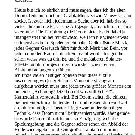
Heute bin ich so ehrlich und muss sagen, dass ich die alten
Doom-Teile nur noch mit Grafik-Mods, sowie Maus+Tastatur
zocke. Ist zwar nicht jedermanns Sache aber ich hab das so
viele Jahre auf die klassische Art gespielt, dass ich mir das mal
so erlaube. Die Ehrfahrung die Doom bietet bleibt dabei ja
unangetastet und bei mir sowieso, weil ich nie wieder etwas
so intensives beim Spielen erlebt habe. Geile düstere Musik,
jedes Gegner-Geräusch fährt mir durch Mark und Bein, vor
jedem dunklen Raum hab ich Schiss obwohl ich eigentlich
schon weiss was da drin ist, und die makaberen Splatter-
Effekte tun ihr übriges um sich wirklich wie in einem
Alptraum gefangen zu fühlen.
Ich finde vielen heutigen Spielen fehlt diese subtile
inszenierung wo jeder Schock-Moment erst langsam
aufgebaut werden muss und jedes etwas größere Monster erst
mit einer „Achtnung! Jetzt kommt was voll Fettes!“-
Kamerafahrt vorgestellt wird. Bei Doom stehen die ekligen
Sachen einfach mal hinter der Tür und reissen dir den Kopf
ab, ohne unnötiges Theater. Liegt zwar an der damaligen
Technik, dass Doom nicht überinszeniert wurde, aber gerade
so wurde Doom für mich auch so Einzigartig, weil die
Spielumgebung und die Gegner selber schon ein Abbild der
Hölle wiedergeben und kein großes Tamtam drumrum
braucht. Und vergessen wir nicht die abnormalen Horden, die