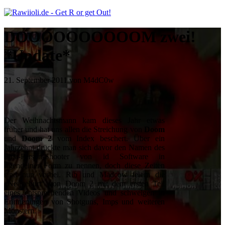
DOOOOOOOOOOM zwei!
*Update*
21. September 2011 von M4dC0w
Der Weihnachtsmann kam dieses Jahr etwas
früher und hat uns allen die Streichung von
Doom
und
Doom 2
vom Index beschert. Über ein
Jahrzehnt drückte man sich davor den Namen des
First-Person-Shooter von id Software in
irgendeiner Form zu nennen, doch diese Zeiten
sind nun vorbei. Rib und Madcow feiern die
„Neugeburt“ von Doom 2 mit dem ersten Teil
eines entsprechenden Videos und schwelgen in
Erinnerungen von Shotguns, Imps und weiteren
Monstern.