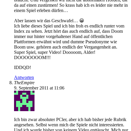
da auf einen zustürmen! So krass hab ich es leider nie mehr in
einem Spiel erleben dürfen…
Aber lassen wir das Geschwafel… 😀
Ich liebe dieses Spiel und ich bin froh es endlich runter vom
Index zu sehen. Jetzt hört das auch endlich auf, dass Doom
immer nur hinter vorgehaltener Hand auf öffentlichen
Plattformen erwähnt wird und dumme Pseudonyme wie
Boom usw. gehören auch endlich der Vergangenheit an.
Super Spiel, super Video! Dooooom, Alder!
DOOOOOOOM!!!
IDDQD!
Antworten
TheEmpire
9. September 2011 at 11:06
Ich bin zwar absoluter PCler, aber ich hab bisher jede Rubrik
angesehen. Selbst wenn mich die Spiele nicht interessierten.
Und ich wurde bisher von keinem Video enttäuscht. Mich nur