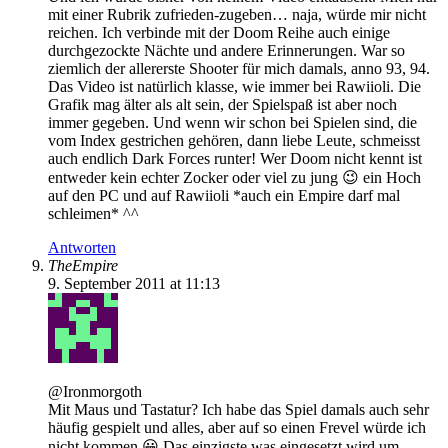
mit einer Rubrik zufrieden-zugeben… naja, würde mir nicht
reichen. Ich verbinde mit der Doom Reihe auch einige
durchgezockte Nächte und andere Erinnerungen. War so
ziemlich der allererste Shooter für mich damals, anno 93, 94.
Das Video ist natürlich klasse, wie immer bei Rawiioli. Die
Grafik mag älter als alt sein, der Spielspaß ist aber noch
immer gegeben. Und wenn wir schon bei Spielen sind, die
vom Index gestrichen gehören, dann liebe Leute, schmeisst
auch endlich Dark Forces runter! Wer Doom nicht kennt ist
entweder kein echter Zocker oder viel zu jung 😉 ein Hoch
auf den PC und auf Rawiioli *auch ein Empire darf mal
schleimen* ^^
Antworten
TheEmpire
9. September 2011 at 11:13
@Ironmorgoth
Mit Maus und Tastatur? Ich habe das Spiel damals auch sehr
häufig gespielt und alles, aber auf so einen Frevel würde ich
nicht kommen 😀 Das einzigste was eingesetzt wird um