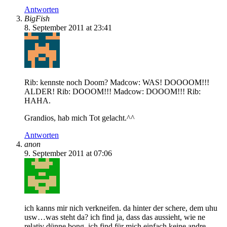
Antworten
BigFish
8. September 2011 at 23:41
Rib: kennste noch Doom? Madcow: WAS! DOOOOM!!!
ALDER! Rib: DOOOM!!! Madcow: DOOOM!!! Rib:
HAHA.
Grandios, hab mich Tot gelacht.^^
Antworten
anon
9. September 2011 at 07:06
ich kanns mir nich verkneifen. da hinter der schere, dem uhu
usw…was steht da? ich find ja, dass das aussieht, wie ne
relativ dünne bong. ich find für mich einfach keine andre