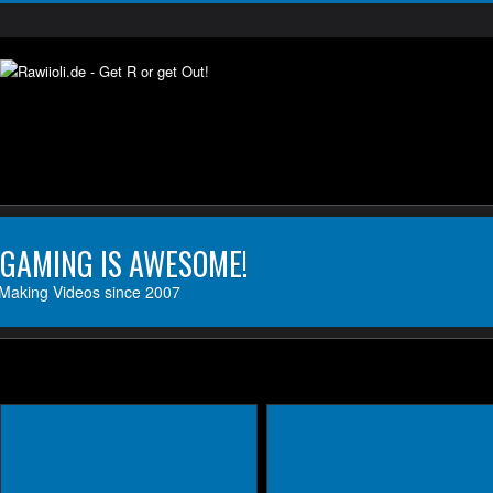
GAMING IS AWESOME!
Making Videos since 2007