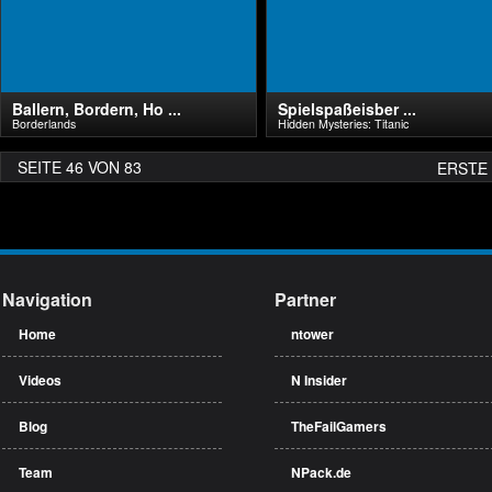
Ballern, Bordern, Ho ...
Spielspaßeisber ...
Borderlands
Hidden Mysteries: Titanic
SEITE 46 VON 83
ERSTE
...
Navigation
Partner
Home
ntower
Videos
N Insider
Blog
TheFailGamers
Team
NPack.de