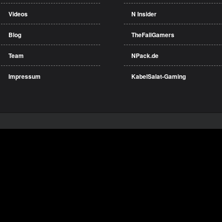
Videos
N Insider
Blog
TheFailGamers
Team
NPack.de
Impressum
KabelSalat-Gaming