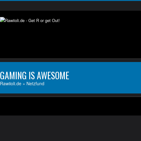
GAMING IS AWESOME
Rawiioli.de
» Netzfund