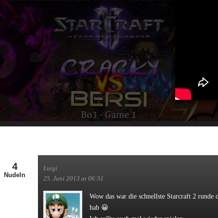
4
Luigi
Nudeln
25. Juni 2013 at 06:31
Wow das war die schnellste Starcraft 2 runde d
hab 😀