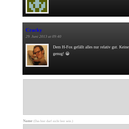
Cracky
29. Juni 2013 at 09:40
Dem H-Fox gefällt alles nur relativ gut. Keine
genug! 😀
Würzen
Name
(Das hier darf nicht leer sein.)