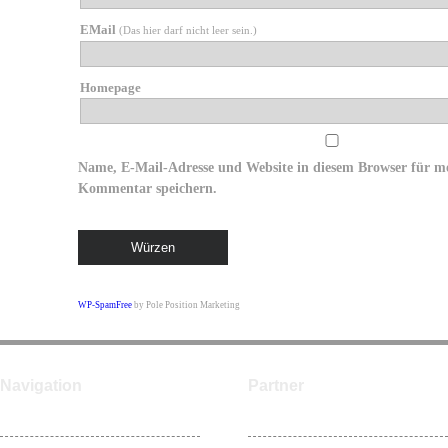
EMail
(Das hier darf nicht leer sein.)
Homepage
Name, E-Mail-Adresse und Website in diesem Browser für m
Kommentar speichern.
WP-SpamFree
by Pole Position Marketing
Navigation
Partner
Home
ntower