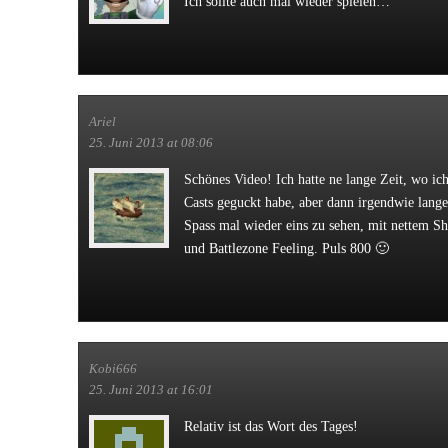
Ich sollte auch mal wieder spielen…
Ariel
25. Juni 2013 at 08:06
Schönes Video! Ich hatte ne lange Zeit, wo ich
Casts geguckt habe, aber dann irgendwie lan
Spass mal wieder eins zu sehen, mit nettem S
und Battlezone Feeling. Puls 800 🙂
Kobi666
25. Juni 2013 at 16:01
Relativ ist das Wort des Tages!