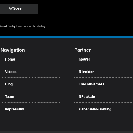
SpamFree
by Pole Position Marketing
Navigation
Partner
Home
ntower
Videos
N Insider
Blog
TheFailGamers
Team
NPack.de
Impressum
KabelSalat-Gaming