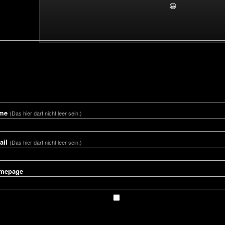
😀
me
(Das hier darf nicht leer sein.)
ail
(Das hier darf nicht leer sein.)
mepage