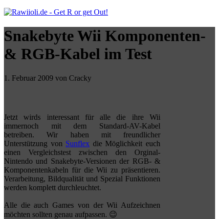
Snakebyte Wii Komponenten-
& RGB-Kabel im Test
1. Februar 2009 von Cracky
Jetzt wirds interessant für alle die ihre Wii
immernoch mit dem Standard-AV-Kabel
betreiben. Wir haben mit freundlicher
Unterstützung von
Sunflex
die Möglichkeit euch
einen Vergleichstest zwischen den Orginal-
Nintendo und Snakebyte-Versionen der RGB- &
Komponentenkabeln für die Wii zu präsentieren.
Verarbeitung, Bildqualität und Spezial Funktionen
werden komplett durchleuchtet.
Alle die auch Games von der Wii Aufzeichnen
möchten sollten genau aufpassen. 😉