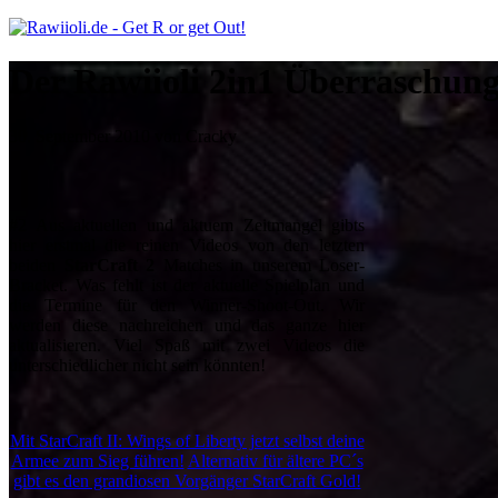
Der Rawiioli 2in1 Überraschun
30. September 2010 von Cracky
#2 Aus aktuellen und aktuem Zeitmangel gibts
hier erstmal die reinen Videos von den letzten
beiden
StarCraft 2
Matches in unserem Loser-
Bracket. Was fehlt ist der aktuelle Spielplan und
die Termine für den Winner-Shoot-Out. Wir
werden diese nachreichen und das ganze hier
aktualisieren. Viel Spaß mit zwei Videos die
unterschiedlicher nicht sein könnten!
Mit StarCraft II: Wings of Liberty jetzt selbst deine
Armee zum Sieg führen!
Alternativ für ältere PC´s
gibt es den grandiosen Vorgänger StarCraft Gold!